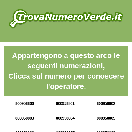
Appartengono a questo arco le
seguenti numerazioni,
Clicca sul numero per conoscere
l'operatore.
800958800
800958801
800958802
800958803
800958804
800958805