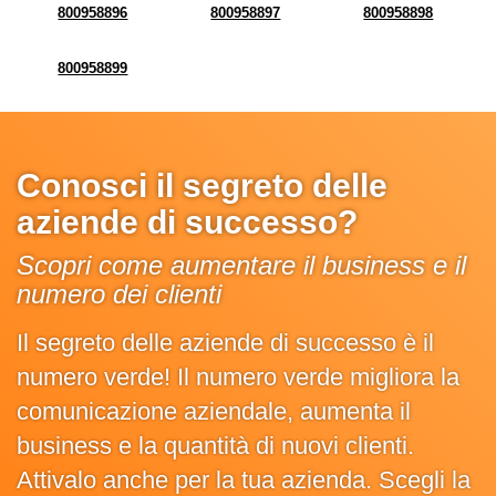
800958896
800958897
800958898
800958899
Conosci il segreto delle
aziende di successo?
Scopri come aumentare il business e il
numero dei clienti
Il segreto delle aziende di successo è il
numero verde! Il numero verde migliora la
comunicazione aziendale, aumenta il
business e la quantità di nuovi clienti.
Attivalo anche per la tua azienda. Scegli la