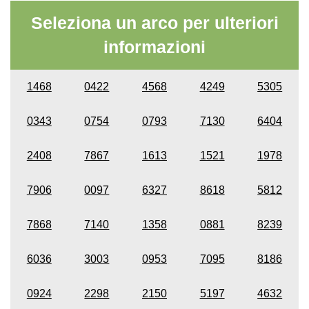
Seleziona un arco per ulteriori
informazioni
1468
0422
4568
4249
5305
0343
0754
0793
7130
6404
2408
7867
1613
1521
1978
7906
0097
6327
8618
5812
7868
7140
1358
0881
8239
6036
3003
0953
7095
8186
0924
2298
2150
5197
4632