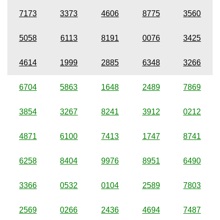
7173
3373
4606
8775
3560
5058
6113
8191
0076
3425
4614
1999
2885
6348
3266
6704
5863
1648
2489
7869
3854
3267
8241
3912
0212
4871
6100
7413
1747
8741
6258
8404
9976
8951
6490
3366
0532
0104
2589
7803
2569
0266
2436
4694
7487