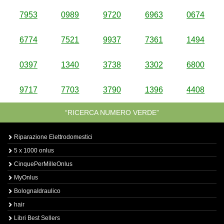
7953
0989
9720
6963
0674
6774
7521
9937
7361
1494
0397
1340
3738
3302
6800
9717
7703
3790
1396
4408
“RICERCA NUMERO VERDE”
Riparazione Elettrodomestici
5 x 1000 onlus
CinquePerMilleOnlus
MyOnlus
BolognaIdraulico
hair
Libri Best Sellers