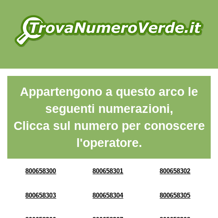
Appartengono a questo arco le
seguenti numerazioni,
Clicca sul numero per conoscere
l'operatore.
800658300
800658301
800658302
800658303
800658304
800658305