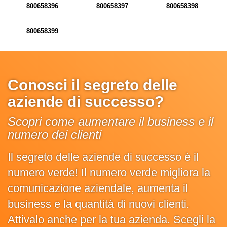
800658396
800658397
800658398
800658399
Conosci il segreto delle
aziende di successo?
Scopri come aumentare il business e il
numero dei clienti
Il segreto delle aziende di successo è il
numero verde! Il numero verde migliora la
comunicazione aziendale, aumenta il
business e la quantità di nuovi clienti.
Attivalo anche per la tua azienda. Scegli la