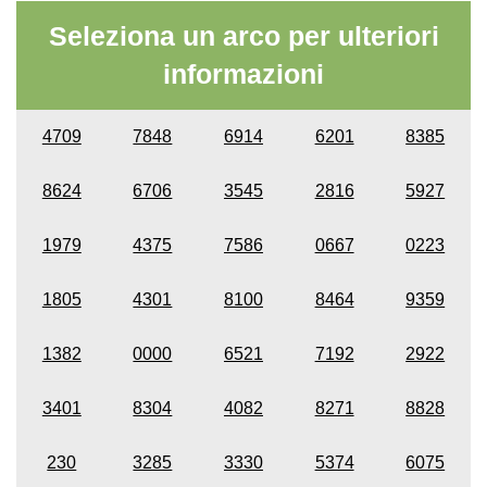
Seleziona un arco per ulteriori
informazioni
4709
7848
6914
6201
8385
8624
6706
3545
2816
5927
1979
4375
7586
0667
0223
1805
4301
8100
8464
9359
1382
0000
6521
7192
2922
3401
8304
4082
8271
8828
230
3285
3330
5374
6075