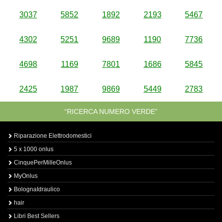
3037
5852
1892
2193
5467
4302
5251
9689
1190
7736
4698
1169
7801
1686
5845
2425
1987
9869
5449
2783
“RICERCA NUMERO VERDE”
Riparazione Elettrodomestici
5 x 1000 onlus
CinquePerMilleOnlus
MyOnlus
BolognaIdraulico
hair
Libri Best Sellers