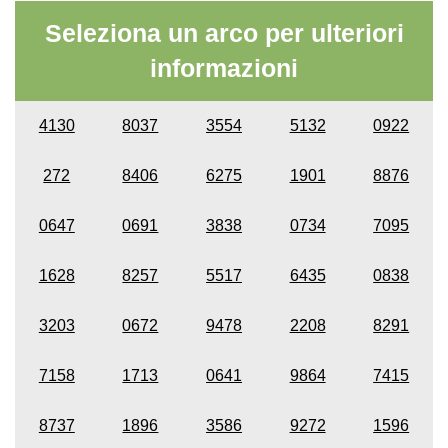
Seleziona un arco per ulteriori
informazioni
4130
8037
3554
5132
0922
272
8406
6275
1901
8876
0647
0691
3838
0734
7095
1628
8257
5517
6435
0838
3203
0672
9478
2208
8291
7158
1713
0641
9864
7415
8737
1896
3586
9272
1596