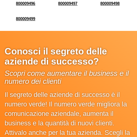
800009496
800009497
800009498
800009499
Conosci il segreto delle
aziende di successo?
Scopri come aumentare il business e il
numero dei clienti
Il segreto delle aziende di successo è il
numero verde! Il numero verde migliora la
comunicazione aziendale, aumenta il
business e la quantità di nuovi clienti.
Attivalo anche per la tua azienda. Scegli la