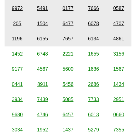
9972
5491
0177
7666
0587
205
1504
6477
6078
4707
1196
6155
7657
6134
4861
1452
6748
2221
1655
3156
9177
4567
5600
1636
1567
0441
8911
5456
2686
1434
3934
7439
5085
7733
2951
9680
4746
6457
6013
0660
3034
1952
1437
5279
7355