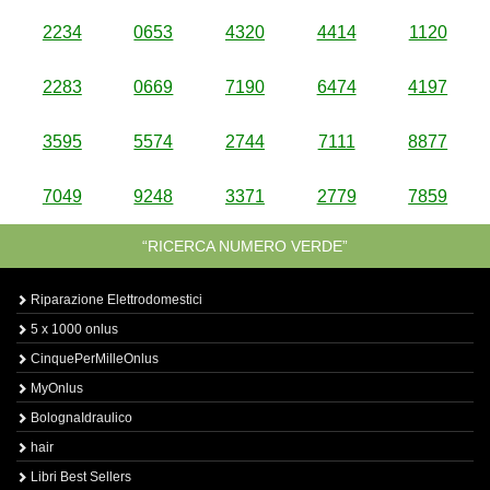
2234
0653
4320
4414
1120
2283
0669
7190
6474
4197
3595
5574
2744
7111
8877
7049
9248
3371
2779
7859
“RICERCA NUMERO VERDE”
Riparazione Elettrodomestici
5 x 1000 onlus
CinquePerMilleOnlus
MyOnlus
BolognaIdraulico
hair
Libri Best Sellers