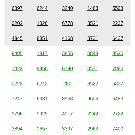
6397
6244
3240
1483
5503
0202
1326
6778
8521
2237
4945
8851
4168
3731
6437
9495
1917
3856
0848
8520
1422
9950
6790
0571
7985
0222
6243
280
8522
6337
7247
6381
8568
9606
6483
9796
9925
4017
2242
2722
3894
0657
3397
2963
7400