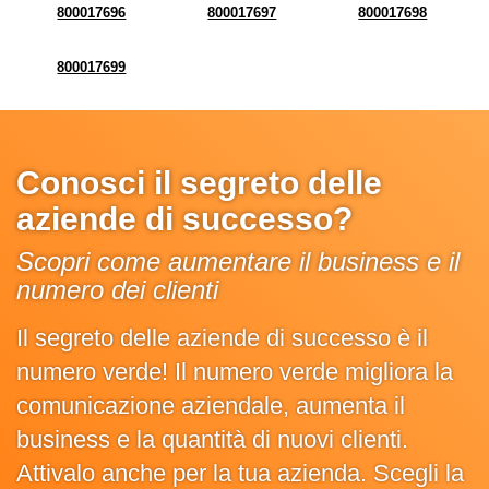
800017696
800017697
800017698
800017699
Conosci il segreto delle
aziende di successo?
Scopri come aumentare il business e il
numero dei clienti
Il segreto delle aziende di successo è il
numero verde! Il numero verde migliora la
comunicazione aziendale, aumenta il
business e la quantità di nuovi clienti.
Attivalo anche per la tua azienda. Scegli la