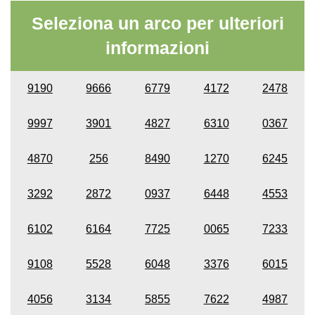
Seleziona un arco per ulteriori
informazioni
9190
9666
6779
4172
2478
9997
3901
4827
6310
0367
4870
256
8490
1270
6245
3292
2872
0937
6448
4553
6102
6164
7725
0065
7233
9108
5528
6048
3376
6015
4056
3134
5855
7622
4987