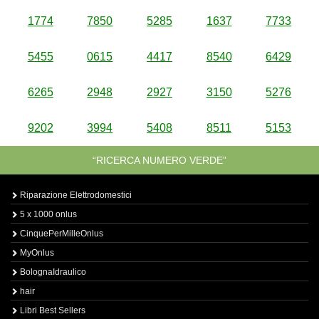
1774
7850
5285
1637
7733
5455
0615
4417
8540
6429
6265
2948
2927
3150
5276
9202
3994
5408
8511
5153
“RICERCA NUMERO VERDE”
Riparazione Elettrodomestici
5 x 1000 onlus
CinquePerMilleOnlus
MyOnlus
BolognaIdraulico
hair
Libri Best Sellers