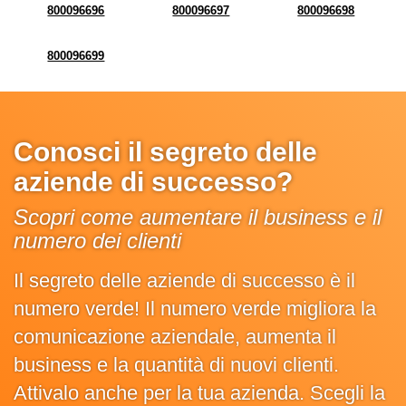
800096696
800096697
800096698
800096699
Conosci il segreto delle
aziende di successo?
Scopri come aumentare il business e il
numero dei clienti
Il segreto delle aziende di successo è il
numero verde! Il numero verde migliora la
comunicazione aziendale, aumenta il
business e la quantità di nuovi clienti.
Attivalo anche per la tua azienda. Scegli la