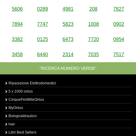
5606
0289
4981
208
7827
7894
7747
5823
1008
0902
3382
0125
6473
7720
0954
3458
6440
2314
7035
7517
“RICERCA NUMERO VERDE”
Riparazione Elettrodomestici
5 x 1000 onlus
CinquePerMilleOnlus
MyOnlus
BolognaIdraulico
hair
Libri Best Sellers