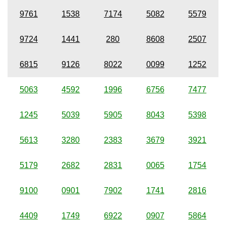
9761
1538
7174
5082
5579
9724
1441
280
8608
2507
6815
9126
8022
0099
1252
5063
4592
1996
6756
7477
1245
5039
5905
8043
5398
5613
3280
2383
3679
3921
5179
2682
2831
0065
1754
9100
0901
7902
1741
2816
4409
1749
6922
0907
5864