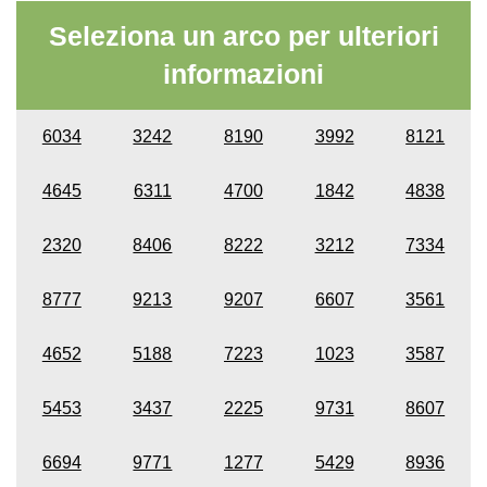
Seleziona un arco per ulteriori
informazioni
6034
3242
8190
3992
8121
4645
6311
4700
1842
4838
2320
8406
8222
3212
7334
8777
9213
9207
6607
3561
4652
5188
7223
1023
3587
5453
3437
2225
9731
8607
6694
9771
1277
5429
8936