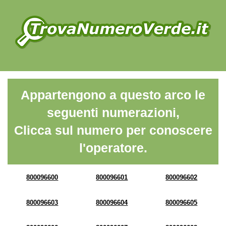
Appartengono a questo arco le
seguenti numerazioni,
Clicca sul numero per conoscere
l'operatore.
800096600
800096601
800096602
800096603
800096604
800096605