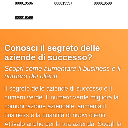
800019596
800019597
800019598
800019599
Conosci il segreto delle
aziende di successo?
Scopri come aumentare il business e il
numero dei clienti
Il segreto delle aziende di successo è il
numero verde! Il numero verde migliora la
comunicazione aziendale, aumenta il
business e la quantità di nuovi clienti.
Attivalo anche per la tua azienda. Scegli la