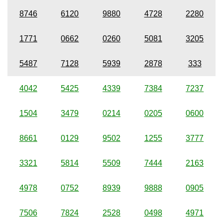
8746
6120
9880
4728
2280
1771
0662
0260
5081
3205
5487
7128
5939
2878
333
4042
5425
4339
7384
7237
1504
3479
0214
0205
0600
8661
0129
9502
1255
3777
3321
5814
5509
7444
2163
4978
0752
8939
9888
0905
7506
7824
2528
0498
4971