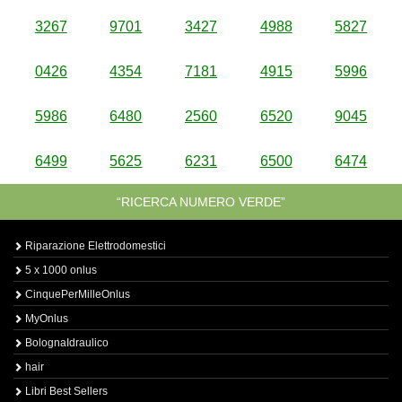
3267
9701
3427
4988
5827
0426
4354
7181
4915
5996
5986
6480
2560
6520
9045
6499
5625
6231
6500
6474
“RICERCA NUMERO VERDE”
Riparazione Elettrodomestici
5 x 1000 onlus
CinquePerMilleOnlus
MyOnlus
BolognaIdraulico
hair
Libri Best Sellers