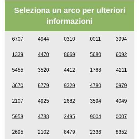
Seleziona un arco per ulteriori
informazioni
6707
4944
0310
0011
3994
1339
4470
8669
5680
6092
5455
3520
4412
1788
4211
3670
8779
9329
4780
0979
2107
4925
2682
3594
4049
5958
4788
2495
9004
0007
2695
2102
8479
2336
8352