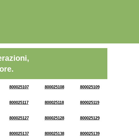
razioni,
ore.
800025107
800025108
800025109
800025117
800025118
800025119
800025127
800025128
800025129
800025137
800025138
800025139