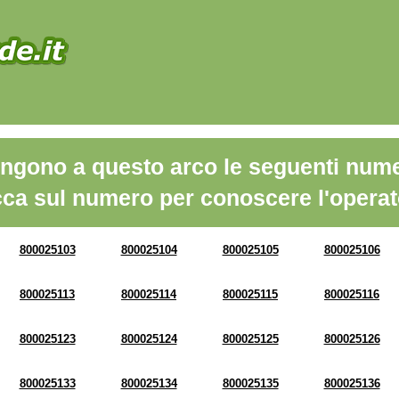
ngono a questo arco le seguenti nume
cca sul numero per conoscere l'operat
800025103
800025104
800025105
800025106
800025113
800025114
800025115
800025116
800025123
800025124
800025125
800025126
800025133
800025134
800025135
800025136