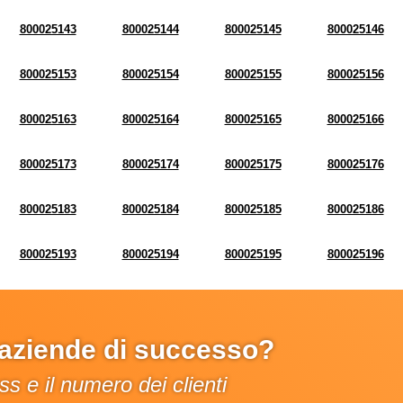
800025143
800025144
800025145
800025146
800025153
800025154
800025155
800025156
800025163
800025164
800025165
800025166
800025173
800025174
800025175
800025176
800025183
800025184
800025185
800025186
800025193
800025194
800025195
800025196
e aziende di successo?
s e il numero dei clienti