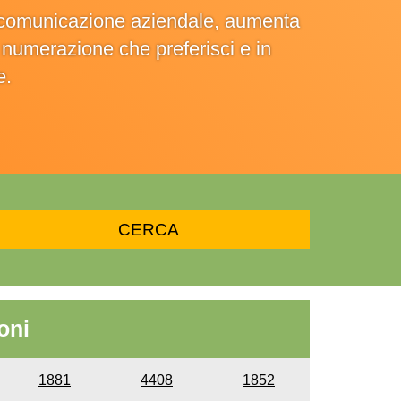
la comunicazione aziendale, aumenta
la numerazione che preferisci e in
e.
oni
1881
4408
1852