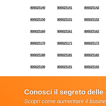
800025140
800025141
800025142
800025150
800025151
800025152
800025160
800025161
800025162
800025170
800025171
800025172
800025180
800025181
800025182
800025190
800025191
800025192
Conosci il segreto dell
Scopri come aumentare il busines