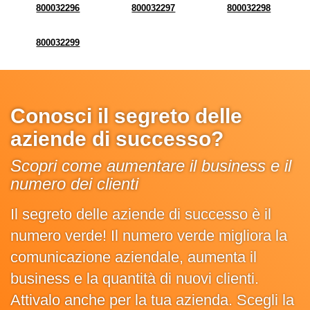
800032296
800032297
800032298
800032299
Conosci il segreto delle
aziende di successo?
Scopri come aumentare il business e il
numero dei clienti
Il segreto delle aziende di successo è il
numero verde! Il numero verde migliora la
comunicazione aziendale, aumenta il
business e la quantità di nuovi clienti.
Attivalo anche per la tua azienda. Scegli la