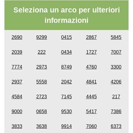
Seleziona un arco per ulteriori
informazioni
2690
9299
0415
2867
5845
2039
222
0434
1727
7007
7774
2973
8749
4760
3300
2937
5558
2042
4841
4206
4584
2723
7145
4445
217
9000
0658
9530
5417
7386
3833
3638
9914
7060
6373