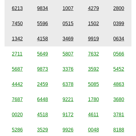
6213
9834
1007
4279
2800
7450
5596
0515
1502
0399
1342
4158
3469
9919
0634
2711
5649
5807
7632
0566
5687
9873
3376
3592
5452
4442
2459
6378
5085
4863
7687
6448
9221
1780
3680
0020
4518
9172
4611
3781
5286
3529
9926
0048
8188