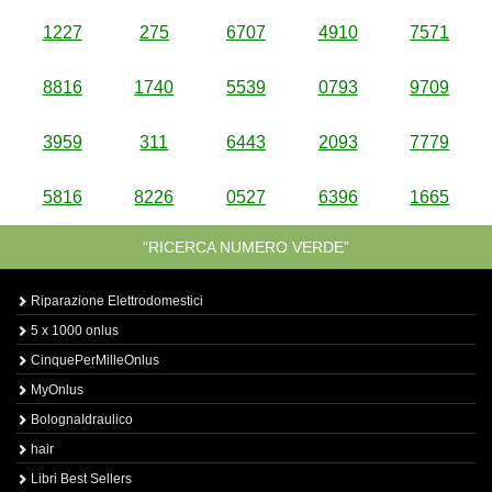
1227
275
6707
4910
7571
8816
1740
5539
0793
9709
3959
311
6443
2093
7779
5816
8226
0527
6396
1665
“RICERCA NUMERO VERDE”
Riparazione Elettrodomestici
5 x 1000 onlus
CinquePerMilleOnlus
MyOnlus
BolognaIdraulico
hair
Libri Best Sellers