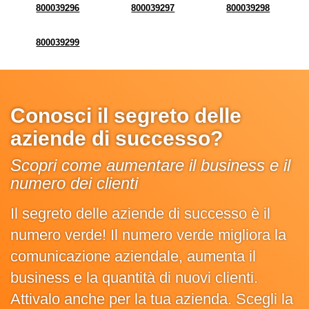
800039296
800039297
800039298
800039299
Conosci il segreto delle
aziende di successo?
Scopri come aumentare il business e il
numero dei clienti
Il segreto delle aziende di successo è il
numero verde! Il numero verde migliora la
comunicazione aziendale, aumenta il
business e la quantità di nuovi clienti.
Attivalo anche per la tua azienda. Scegli la