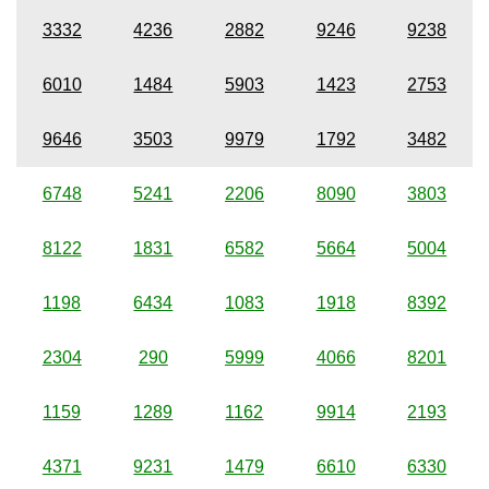
3332
4236
2882
9246
9238
6010
1484
5903
1423
2753
9646
3503
9979
1792
3482
6748
5241
2206
8090
3803
8122
1831
6582
5664
5004
1198
6434
1083
1918
8392
2304
290
5999
4066
8201
1159
1289
1162
9914
2193
4371
9231
1479
6610
6330