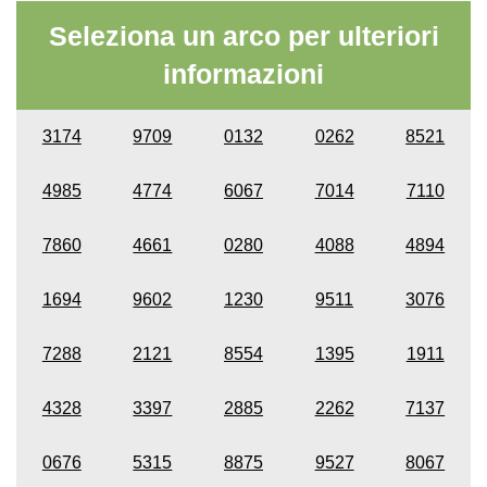
Seleziona un arco per ulteriori
informazioni
3174
9709
0132
0262
8521
4985
4774
6067
7014
7110
7860
4661
0280
4088
4894
1694
9602
1230
9511
3076
7288
2121
8554
1395
1911
4328
3397
2885
2262
7137
0676
5315
8875
9527
8067