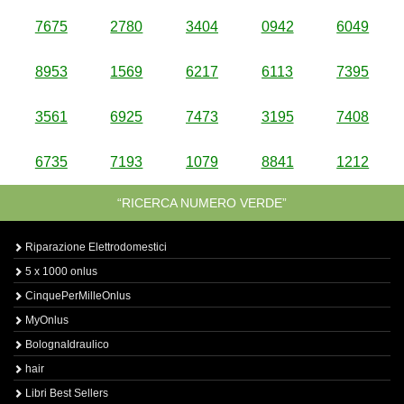
7675
2780
3404
0942
6049
8953
1569
6217
6113
7395
3561
6925
7473
3195
7408
6735
7193
1079
8841
1212
“RICERCA NUMERO VERDE”
Riparazione Elettrodomestici
5 x 1000 onlus
CinquePerMilleOnlus
MyOnlus
BolognaIdraulico
hair
Libri Best Sellers