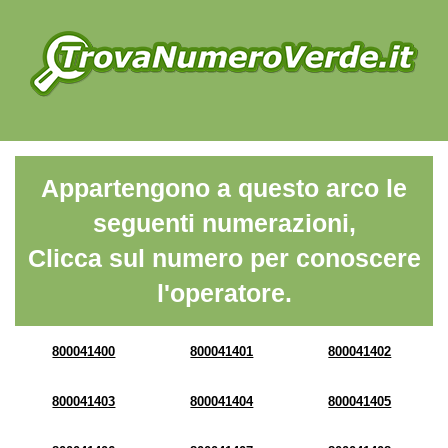
Appartengono a questo arco le
seguenti numerazioni,
Clicca sul numero per conoscere
l'operatore.
800041400
800041401
800041402
800041403
800041404
800041405