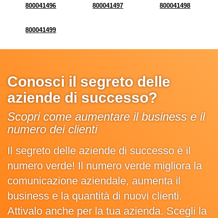
800041496
800041497
800041498
800041499
Conosci il segreto delle
aziende di successo?
Scopri come aumentare il business e il
numero dei clienti
Il segreto delle aziende di successo è il
numero verde! Il numero verde migliora la
comunicazione aziendale, aumenta il
business e la quantità di nuovi clienti.
Attivalo anche per la tua azienda. Scegli la