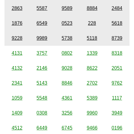
2863
5587
9589
8884
2484
1876
6549
0523
228
5618
9228
9989
5738
5118
8739
4131
3757
0802
1339
8318
4132
2146
9028
8622
2051
2341
5143
8846
2702
9762
1059
5548
4361
5389
1117
1409
0308
3256
9960
3949
4512
6449
6745
9466
0196