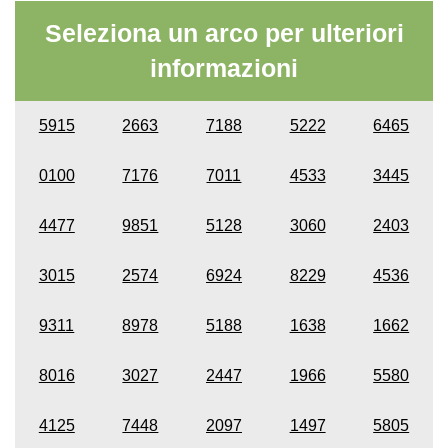
Seleziona un arco per ulteriori
informazioni
5915
2663
7188
5222
6465
0100
7176
7011
4533
3445
4477
9851
5128
3060
2403
3015
2574
6924
8229
4536
9311
8978
5188
1638
1662
8016
3027
2447
1966
5580
4125
7448
2097
1497
5805