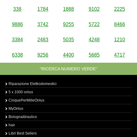
338
1784
1888
9102
2225
9886
3742
9255
5722
8466
3384
2483
5035
4248
1210
6338
9256
4400
5685
4717
“RICERCA NUMERO VERDE”
Riparazione Elettrodomestici
5 x 1000 onlus
CinquePerMilleOnlus
MyOnlus
BolognaIdraulico
hair
Libri Best Sellers