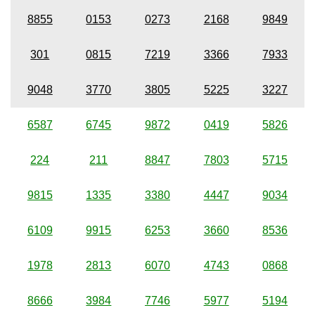
8855
0153
0273
2168
9849
301
0815
7219
3366
7933
9048
3770
3805
5225
3227
6587
6745
9872
0419
5826
224
211
8847
7803
5715
9815
1335
3380
4447
9034
6109
9915
6253
3660
8536
1978
2813
6070
4743
0868
8666
3984
7746
5977
5194