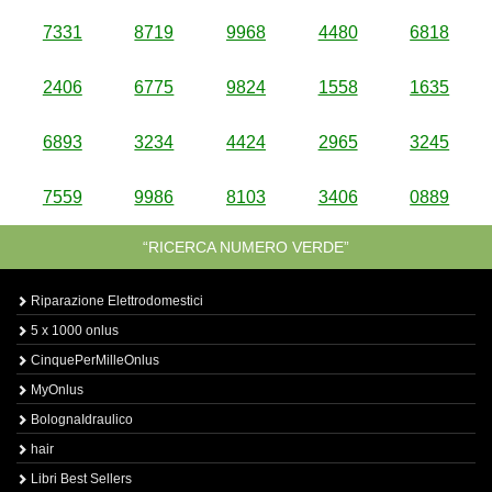
7331
8719
9968
4480
6818
2406
6775
9824
1558
1635
6893
3234
4424
2965
3245
7559
9986
8103
3406
0889
“RICERCA NUMERO VERDE”
Riparazione Elettrodomestici
5 x 1000 onlus
CinquePerMilleOnlus
MyOnlus
BolognaIdraulico
hair
Libri Best Sellers