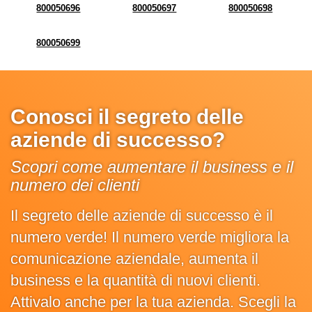
800050696
800050697
800050698
800050699
Conosci il segreto delle
aziende di successo?
Scopri come aumentare il business e il
numero dei clienti
Il segreto delle aziende di successo è il
numero verde! Il numero verde migliora la
comunicazione aziendale, aumenta il
business e la quantità di nuovi clienti.
Attivalo anche per la tua azienda. Scegli la