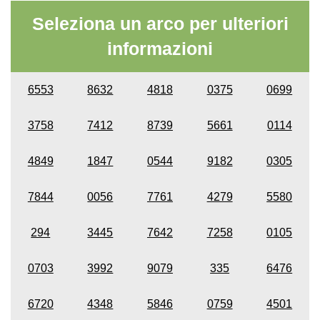
Seleziona un arco per ulteriori
informazioni
6553
8632
4818
0375
0699
3758
7412
8739
5661
0114
4849
1847
0544
9182
0305
7844
0056
7761
4279
5580
294
3445
7642
7258
0105
0703
3992
9079
335
6476
6720
4348
5846
0759
4501