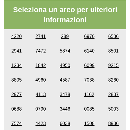
Seleziona un arco per ulteriori
informazioni
4220
2741
289
6970
6536
2941
7472
5874
6140
8501
1234
1842
4950
6099
9215
8805
4960
4587
7038
8260
2977
4113
3478
1162
2837
0688
0790
3446
0085
5003
7574
4423
6038
1508
8936