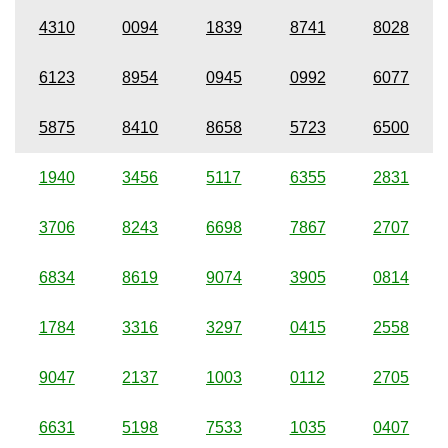
4310
0094
1839
8741
8028
6123
8954
0945
0992
6077
5875
8410
8658
5723
6500
1940
3456
5117
6355
2831
3706
8243
6698
7867
2707
6834
8619
9074
3905
0814
1784
3316
3297
0415
2558
9047
2137
1003
0112
2705
6631
5198
7533
1035
0407