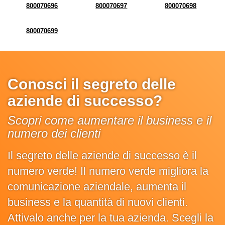
800070696
800070697
800070698
800070699
Conosci il segreto delle
aziende di successo?
Scopri come aumentare il business e il
numero dei clienti
Il segreto delle aziende di successo è il
numero verde! Il numero verde migliora la
comunicazione aziendale, aumenta il
business e la quantità di nuovi clienti.
Attivalo anche per la tua azienda. Scegli la