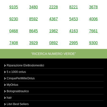
9105
3480
2228
8221
3678
9230
8592
4367
5453
4006
0468
8645
1982
4163
7661
7408
3929
0892
2995
9300
“RICERCA NUMERO VERDE”
Riparazione Elettrodomestici
5 x 1000 onlus
CinquePerMilleOnlus
MyOnlus
BolognaIdraulico
hair
Libri Best Sellers