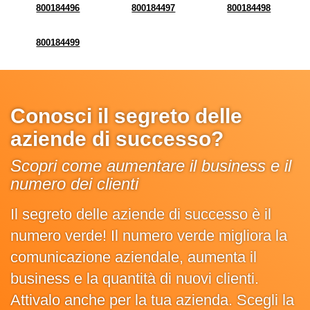
800184496
800184497
800184498
800184499
Conosci il segreto delle
aziende di successo?
Scopri come aumentare il business e il
numero dei clienti
Il segreto delle aziende di successo è il
numero verde! Il numero verde migliora la
comunicazione aziendale, aumenta il
business e la quantità di nuovi clienti.
Attivalo anche per la tua azienda. Scegli la