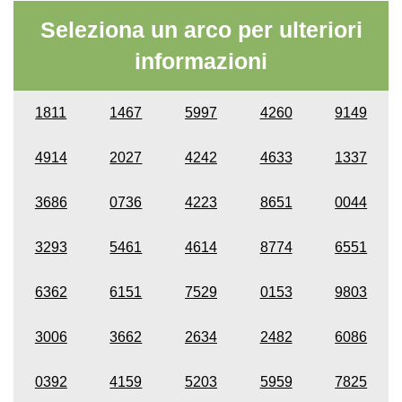
Seleziona un arco per ulteriori
informazioni
1811
1467
5997
4260
9149
4914
2027
4242
4633
1337
3686
0736
4223
8651
0044
3293
5461
4614
8774
6551
6362
6151
7529
0153
9803
3006
3662
2634
2482
6086
0392
4159
5203
5959
7825