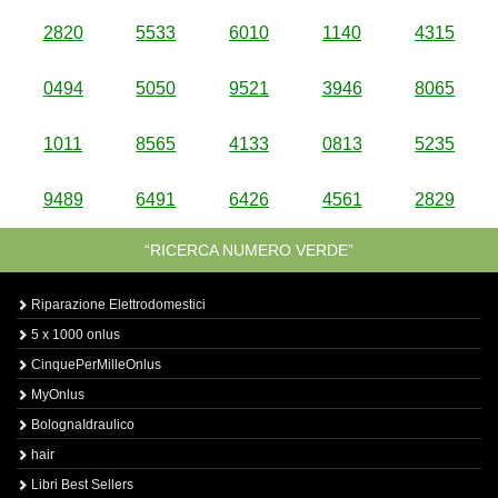
2820
5533
6010
1140
4315
0494
5050
9521
3946
8065
1011
8565
4133
0813
5235
9489
6491
6426
4561
2829
“RICERCA NUMERO VERDE”
Riparazione Elettrodomestici
5 x 1000 onlus
CinquePerMilleOnlus
MyOnlus
BolognaIdraulico
hair
Libri Best Sellers