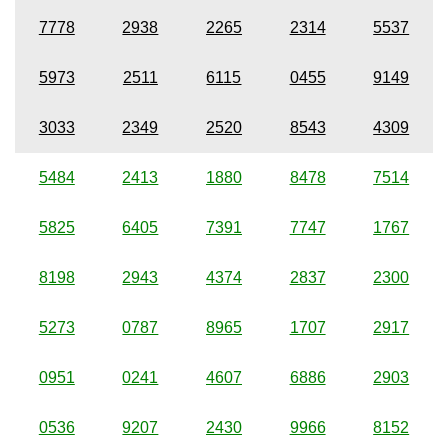
7778
2938
2265
2314
5537
5973
2511
6115
0455
9149
3033
2349
2520
8543
4309
5484
2413
1880
8478
7514
5825
6405
7391
7747
1767
8198
2943
4374
2837
2300
5273
0787
8965
1707
2917
0951
0241
4607
6886
2903
0536
9207
2430
9966
8152