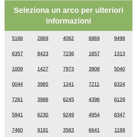
Seleziona un arco per ulteriori
informazioni
5166
2869
4062
6869
9498
6357
8423
7236
1657
1313
1009
1427
7973
3908
5040
0044
3965
1241
7211
6324
7261
3986
6245
4396
6129
5941
6230
9249
4954
8347
7460
9191
3563
6641
1199