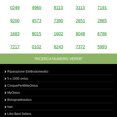
0249
4960
8113
3113
7191
9200
4573
7390
2651
2865
1683
8015
1602
8048
6786
7217
0102
8243
7372
5993
“RICERCA NUMERO VERDE”
Riparazione Elettrodomestici
5 x 1000 onlus
CinquePerMilleOnlus
MyOnlus
BolognaIdraulico
hair
Libri Best Sellers