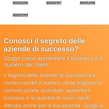
800092996
800092997
800092998
800092999
Conosci il segreto delle
aziende di successo?
Scopri come aumentare il business e il
numero dei clienti
Il segreto delle aziende di successo è il
numero verde! Il numero verde migliora la
comunicazione aziendale, aumenta il
business e la quantità di nuovi clienti.
Attivalo anche per la tua azienda. Scegli la