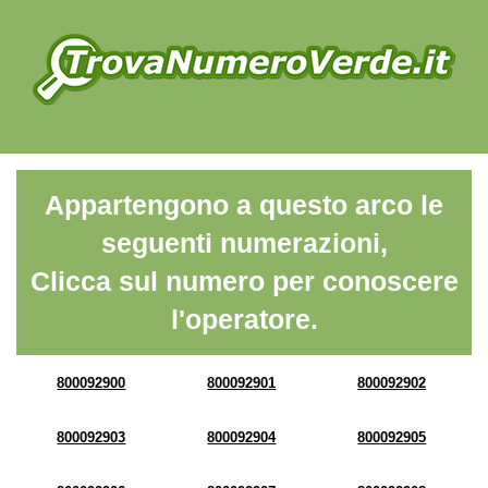
Appartengono a questo arco le
seguenti numerazioni,
Clicca sul numero per conoscere
l'operatore.
800092900
800092901
800092902
800092903
800092904
800092905