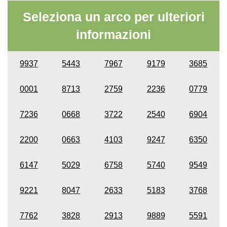
Seleziona un arco per ulteriori
informazioni
9937
5443
7967
9179
3685
0001
8713
2759
2236
0779
7236
0668
3722
2540
6904
2200
0663
4103
9247
6350
6147
5029
6758
5740
9549
9221
8047
2633
5183
3768
7762
3828
2913
9889
5591