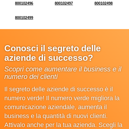
800102496
800102497
800102498
800102499
Conosci il segreto delle
aziende di successo?
Scopri come aumentare il business e il
numero dei clienti
Il segreto delle aziende di successo è il
numero verde! Il numero verde migliora la
comunicazione aziendale, aumenta il
business e la quantità di nuovi clienti.
Attivalo anche per la tua azienda. Scegli la