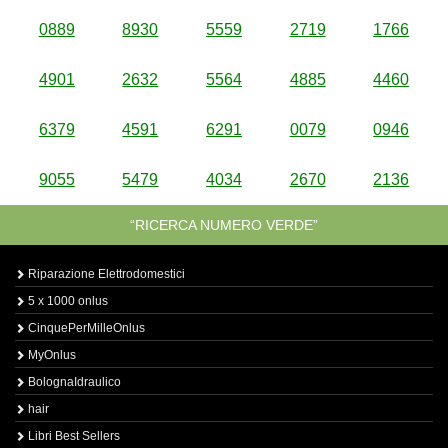
0889
8930
5559
2719
1766
4901
2632
5564
4885
4460
6379
4591
6291
0079
0946
9055
5479
4034
2670
2136
“RICERCA NUMERO VERDE”
Riparazione Elettrodomestici
5 x 1000 onlus
CinquePerMilleOnlus
MyOnlus
BolognaIdraulico
hair
Libri Best Sellers