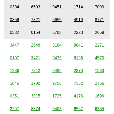
0394
6603
9451
1714
7099
0856
7821
5659
4919
8771
0382
0154
5708
2223
2658
3447
2648
3184
8841
2271
0107
3421
9479
6196
4570
1236
7312
6495
2870
1583
1846
1700
9758
7332
2766
0351
3015
1725
4176
1696
2297
8374
0408
6567
6355