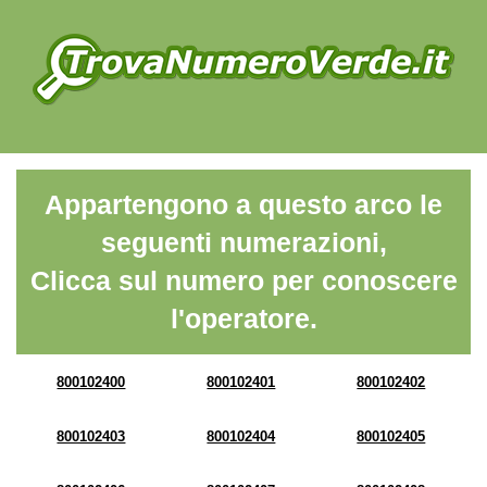
Appartengono a questo arco le
seguenti numerazioni,
Clicca sul numero per conoscere
l'operatore.
800102400
800102401
800102402
800102403
800102404
800102405