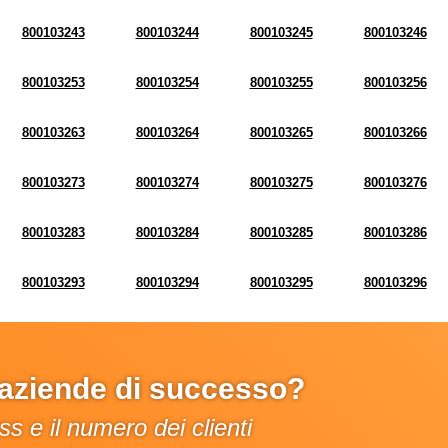
800103243
800103244
800103245
800103246
800103253
800103254
800103255
800103256
800103263
800103264
800103265
800103266
800103273
800103274
800103275
800103276
800103283
800103284
800103285
800103286
800103293
800103294
800103295
800103296
e aziende di successo?
s e il numero dei clienti