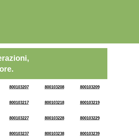
razioni,
ore.
800103207
800103208
800103209
800103217
800103218
800103219
800103227
800103228
800103229
800103237
800103238
800103239