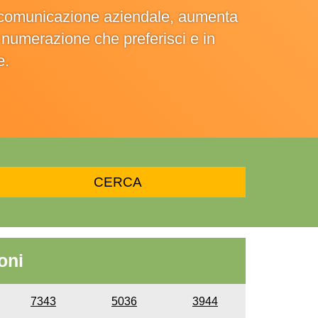
la comunicazione aziendale, aumenta
la numerazione che preferisci e in
e.
oni
7343
5036
3944