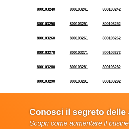
800103240
800103241
800103242
800103250
800103251
800103252
800103260
800103261
800103262
800103270
800103271
800103272
800103280
800103281
800103282
800103290
800103291
800103292
Conosci il segreto dell
Scopri come aumentare il busines