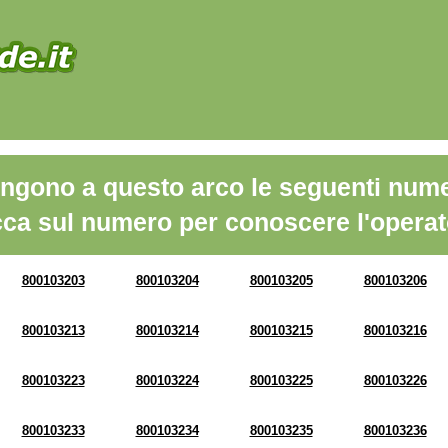
ngono a questo arco le seguenti nume
cca sul numero per conoscere l'operat
800103203
800103204
800103205
800103206
800103213
800103214
800103215
800103216
800103223
800103224
800103225
800103226
800103233
800103234
800103235
800103236