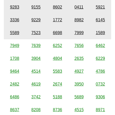
9283
9155
8602
0411
5921
3336
9229
1772
8982
6145
5589
7523
6698
7999
1589
7949
7639
6252
7656
6462
1708
3904
4804
2635
6229
9464
4514
5583
4927
4786
2482
4619
2674
3950
0732
6486
3742
5188
5689
9306
8637
8208
8736
4515
8971