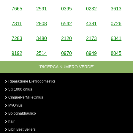
7665
2591
0395
0232
3613
7311
2808
6542
4381
0726
7283
3480
2120
2173
6341
9192
2514
0970
8949
8045
“RICERCA NUMERO VERDE”
Riparazione Elettrodomestici
5 x 1000 onlus
CinquePerMilleOnlus
MyOnlus
BolognaIdraulico
hair
Libri Best Sellers