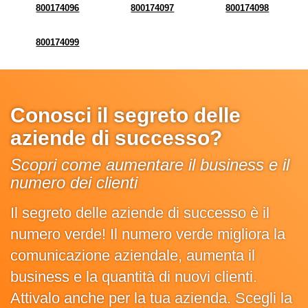
800174096
800174097
800174098
800174099
Conosci il segreto delle
aziende di successo?
Scopri come aumentare il business e il
numero dei clienti
Il segreto delle aziende di successo è il
numero verde! Il numero verde migliora la
comunicazione aziendale, aumenta il
business e la quantità di nuovi clienti.
Attivalo anche per la tua azienda. Scegli la