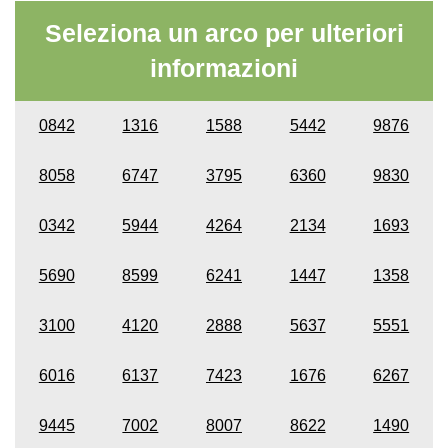
Seleziona un arco per ulteriori
informazioni
0842
1316
1588
5442
9876
8058
6747
3795
6360
9830
0342
5944
4264
2134
1693
5690
8599
6241
1447
1358
3100
4120
2888
5637
5551
6016
6137
7423
1676
6267
9445
7002
8007
8622
1490