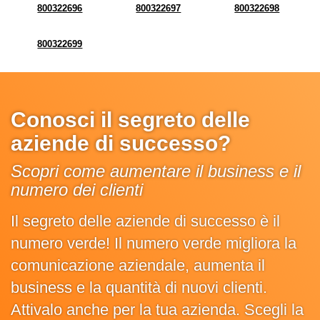
800322696
800322697
800322698
800322699
Conosci il segreto delle
aziende di successo?
Scopri come aumentare il business e il
numero dei clienti
Il segreto delle aziende di successo è il
numero verde! Il numero verde migliora la
comunicazione aziendale, aumenta il
business e la quantità di nuovi clienti.
Attivalo anche per la tua azienda. Scegli la