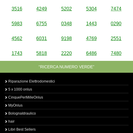
3516
4249
5202
5304
7474
5983
6755
0348
1443
0290
4562
6031
9198
4769
2551
1743
5818
2220
6486
7480
“RICERCA NUMERO VERDE”
Riparazione Elettrodomestici
5 x 1000 onlus
CinquePerMilleOnlus
MyOnlus
BolognaIdraulico
hair
Libri Best Sellers