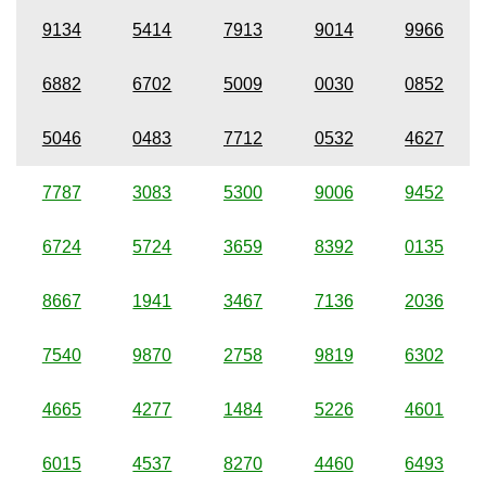
9134
5414
7913
9014
9966
6882
6702
5009
0030
0852
5046
0483
7712
0532
4627
7787
3083
5300
9006
9452
6724
5724
3659
8392
0135
8667
1941
3467
7136
2036
7540
9870
2758
9819
6302
4665
4277
1484
5226
4601
6015
4537
8270
4460
6493