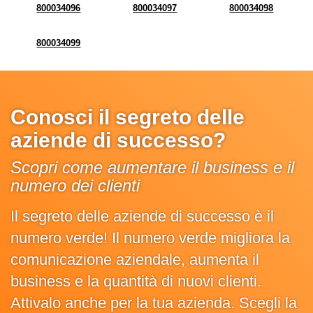
800034096
800034097
800034098
800034099
Conosci il segreto delle
aziende di successo?
Scopri come aumentare il business e il
numero dei clienti
Il segreto delle aziende di successo è il
numero verde! Il numero verde migliora la
comunicazione aziendale, aumenta il
business e la quantità di nuovi clienti.
Attivalo anche per la tua azienda. Scegli la