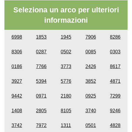
Seleziona un arco per ulteriori
informazioni
6998
1853
1945
7906
8286
8306
0287
0502
0085
0303
0186
7766
3773
2426
8617
3927
5394
5776
3852
4871
9442
0971
2180
0925
7299
1408
2805
8105
3740
9246
3742
7972
1311
0501
4828