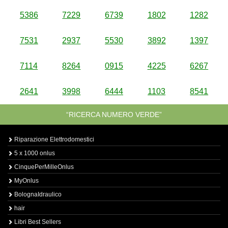
5386
7229
6739
1802
1282
7531
2937
5530
3892
1397
7114
8264
0915
4225
6267
2641
3998
6444
1103
8541
“RICERCA NUMERO VERDE”
Riparazione Elettrodomestici
5 x 1000 onlus
CinquePerMilleOnlus
MyOnlus
BolognaIdraulico
hair
Libri Best Sellers