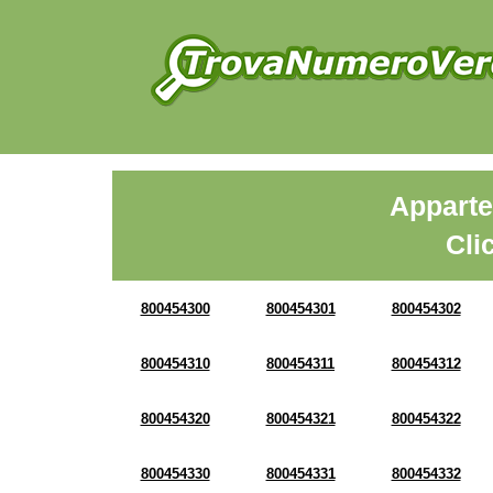
Apparte
Cli
800454300
800454301
800454302
800454310
800454311
800454312
800454320
800454321
800454322
800454330
800454331
800454332