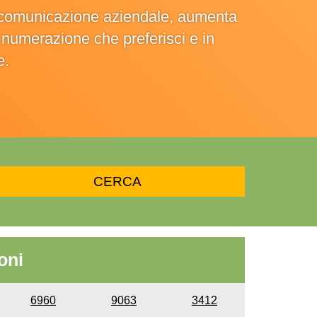
la comunicazione aziendale, aumenta
la numerazione che preferisci e in
e.
oni
6960
9063
3412