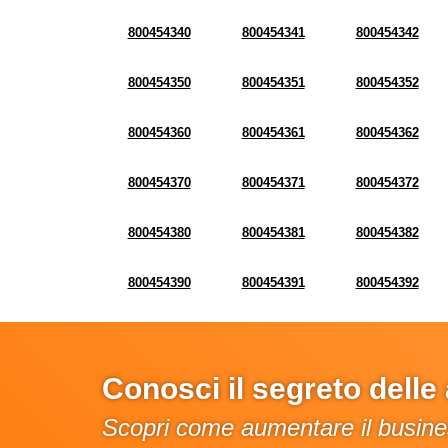
800454340
800454341
800454342
800454350
800454351
800454352
800454360
800454361
800454362
800454370
800454371
800454372
800454380
800454381
800454382
800454390
800454391
800454392
Conosci il segreto dell
Scopri come aumentare il busines