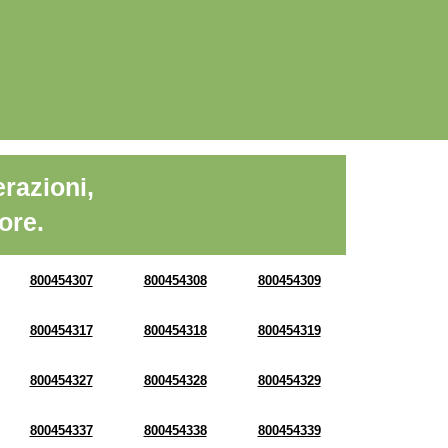
razioni,
ore.
800454307
800454308
800454309
800454317
800454318
800454319
800454327
800454328
800454329
800454337
800454338
800454339