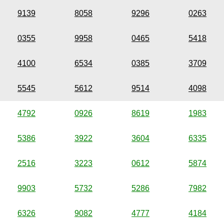
9139
8058
9296
0263
0355
9958
0465
5418
4100
6534
0385
3709
5545
5612
9514
4098
4792
0926
8619
1983
5386
3922
3604
6335
2516
3223
0612
5874
9903
5732
5286
7982
6326
9082
4777
4184