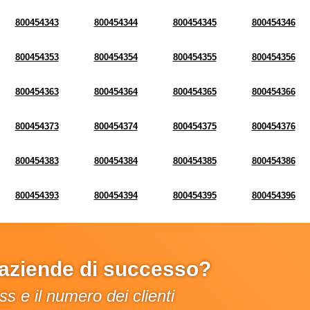
800454343
800454344
800454345
800454346
800454353
800454354
800454355
800454356
800454363
800454364
800454365
800454366
800454373
800454374
800454375
800454376
800454383
800454384
800454385
800454386
800454393
800454394
800454395
800454396
e aziende di successo?
s e il numero dei clienti