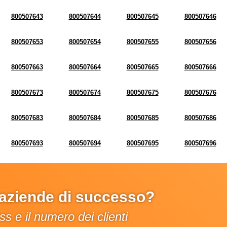
800507643
800507644
800507645
800507646
800507653
800507654
800507655
800507656
800507663
800507664
800507665
800507666
800507673
800507674
800507675
800507676
800507683
800507684
800507685
800507686
800507693
800507694
800507695
800507696
e aziende di successo?
s e il numero dei clienti