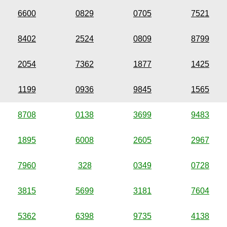
6600
0829
0705
7521
8402
2524
0809
8799
2054
7362
1877
1425
1199
0936
9845
1565
8708
0138
3699
9483
1895
6008
2605
2967
7960
328
0349
0728
3815
5699
3181
7604
5362
6398
9735
4138