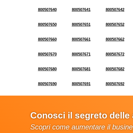
800507640
800507641
800507642
800507650
800507651
800507652
800507660
800507661
800507662
800507670
800507671
800507672
800507680
800507681
800507682
800507690
800507691
800507692
Conosci il segreto dell
Scopri come aumentare il busines