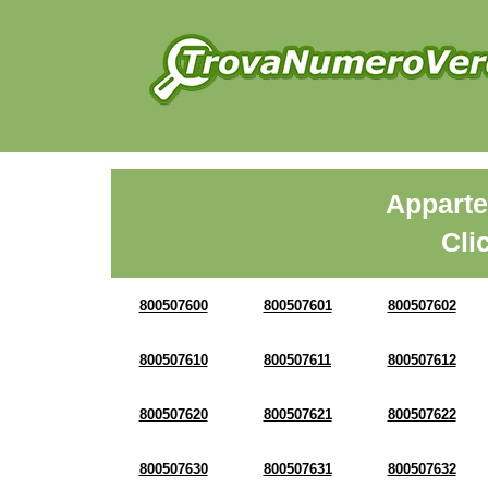
Apparte
Cli
800507600
800507601
800507602
800507610
800507611
800507612
800507620
800507621
800507622
800507630
800507631
800507632