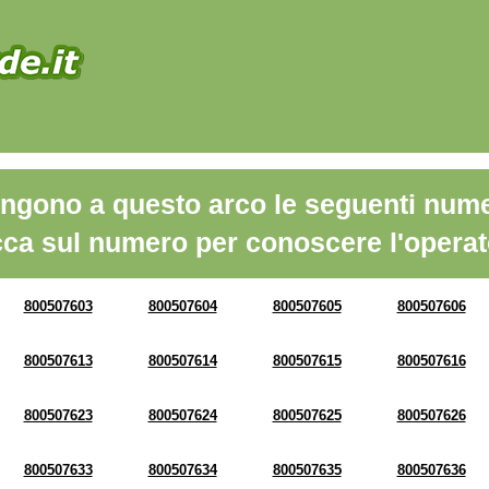
ngono a questo arco le seguenti nume
cca sul numero per conoscere l'operat
800507603
800507604
800507605
800507606
800507613
800507614
800507615
800507616
800507623
800507624
800507625
800507626
800507633
800507634
800507635
800507636