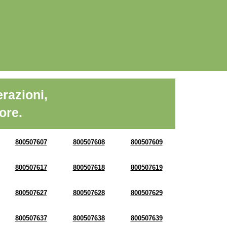
razioni,
ore.
800507607
800507608
800507609
800507617
800507618
800507619
800507627
800507628
800507629
800507637
800507638
800507639