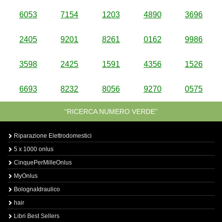
6053
7154
1203
4890
3696
2405
9201
8261
0162
9986
3598
2425
1591
4356
1526
6693
8232
8056
9270
0575
“RICERCA NUMERO VERDE”
Riparazione Elettrodomestici
5 x 1000 onlus
CinquePerMilleOnlus
MyOnlus
BolognaIdraulico
hair
Libri Best Sellers