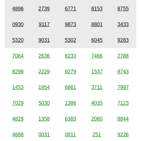
4896
2739
6771
8153
8755
0930
9117
9873
8801
3433
5320
9031
5302
6045
9283
7064
2636
8233
7466
2788
8298
2229
9279
1537
8743
1453
1954
6861
3711
7997
7029
5030
1386
4035
7123
4829
1358
6383
2060
8844
4688
0031
0811
251
9226