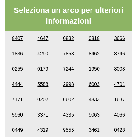
Seleziona un arco per ulteriori
informazioni
8407
4647
0832
0818
3666
1836
4290
7853
8462
3746
0255
0179
7244
1950
8008
4444
5583
2998
6003
4701
7171
0202
6602
4833
1637
5960
3371
4335
9063
4066
0449
4319
9555
3461
0428