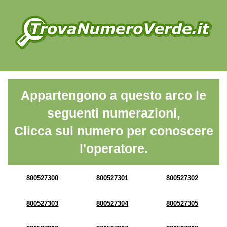
Appartengono a questo arco le
seguenti numerazioni,
Clicca sul numero per conoscere
l'operatore.
800527300
800527301
800527302
800527303
800527304
800527305