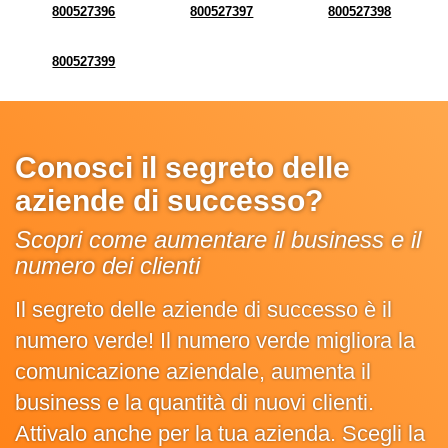
800527396
800527397
800527398
800527399
Conosci il segreto delle
aziende di successo?
Scopri come aumentare il business e il
numero dei clienti
Il segreto delle aziende di successo è il
numero verde! Il numero verde migliora la
comunicazione aziendale, aumenta il
business e la quantità di nuovi clienti.
Attivalo anche per la tua azienda. Scegli la