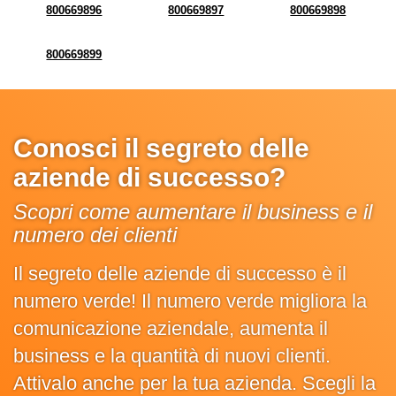
800669896
800669897
800669898
800669899
Conosci il segreto delle
aziende di successo?
Scopri come aumentare il business e il
numero dei clienti
Il segreto delle aziende di successo è il
numero verde! Il numero verde migliora la
comunicazione aziendale, aumenta il
business e la quantità di nuovi clienti.
Attivalo anche per la tua azienda. Scegli la