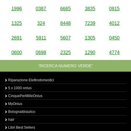
1996
0387
6665
3835
0915
1325
324
8448
7239
4012
2691
5911
5607
1305
0450
0600
0698
2325
1290
4774
“RICERCA NUMERO VERDE”
Riparazione Elettrodomestici
5 x 1000 onlus
CinquePerMilleOnlus
MyOnlus
BolognaIdraulico
hair
Libri Best Sellers