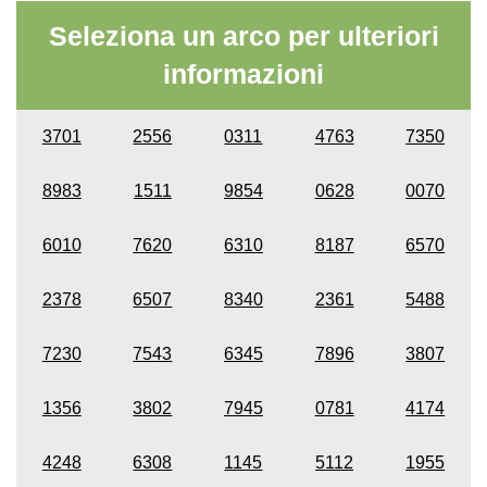
Seleziona un arco per ulteriori
informazioni
3701
2556
0311
4763
7350
8983
1511
9854
0628
0070
6010
7620
6310
8187
6570
2378
6507
8340
2361
5488
7230
7543
6345
7896
3807
1356
3802
7945
0781
4174
4248
6308
1145
5112
1955