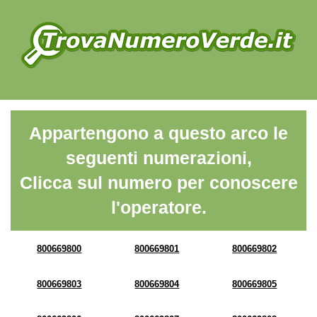
Appartengono a questo arco le
seguenti numerazioni,
Clicca sul numero per conoscere
l'operatore.
800669800
800669801
800669802
800669803
800669804
800669805