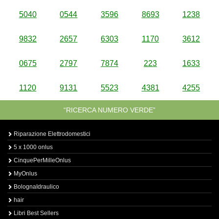
5040
0544
3596
8693
1238
9832
2657
6303
1170
3612
0675
2797
7874
223
1633
1120
9131
5523
4381
4255
“RICERCA NUMERO VERDE”
Riparazione Elettrodomestici
5 x 1000 onlus
CinquePerMilleOnlus
MyOnlus
BolognaIdraulico
hair
Libri Best Sellers