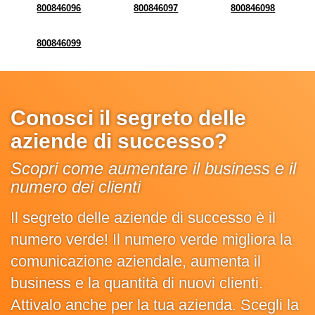
800846096
800846097
800846098
800846099
Conosci il segreto delle
aziende di successo?
Scopri come aumentare il business e il
numero dei clienti
Il segreto delle aziende di successo è il
numero verde! Il numero verde migliora la
comunicazione aziendale, aumenta il
business e la quantità di nuovi clienti.
Attivalo anche per la tua azienda. Scegli la