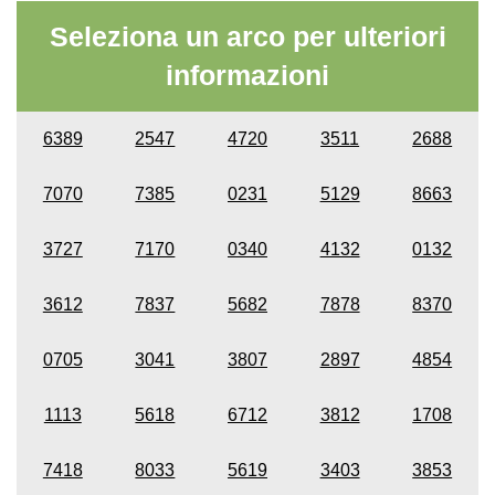
Seleziona un arco per ulteriori
informazioni
6389
2547
4720
3511
2688
7070
7385
0231
5129
8663
3727
7170
0340
4132
0132
3612
7837
5682
7878
8370
0705
3041
3807
2897
4854
1113
5618
6712
3812
1708
7418
8033
5619
3403
3853