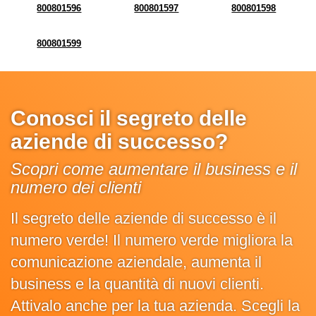
800801596
800801597
800801598
800801599
Conosci il segreto delle
aziende di successo?
Scopri come aumentare il business e il
numero dei clienti
Il segreto delle aziende di successo è il
numero verde! Il numero verde migliora la
comunicazione aziendale, aumenta il
business e la quantità di nuovi clienti.
Attivalo anche per la tua azienda. Scegli la