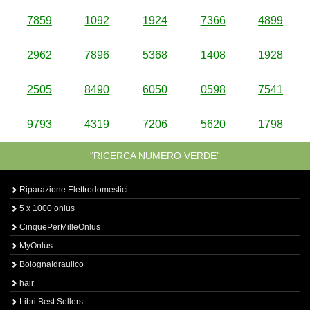
7859
1092
1924
7366
4899
2962
7896
5368
1408
1928
2505
8490
6050
0598
7541
9793
4319
7206
5620
1798
“RICERCA NUMERO VERDE”
Riparazione Elettrodomestici
5 x 1000 onlus
CinquePerMilleOnlus
MyOnlus
BolognaIdraulico
hair
Libri Best Sellers