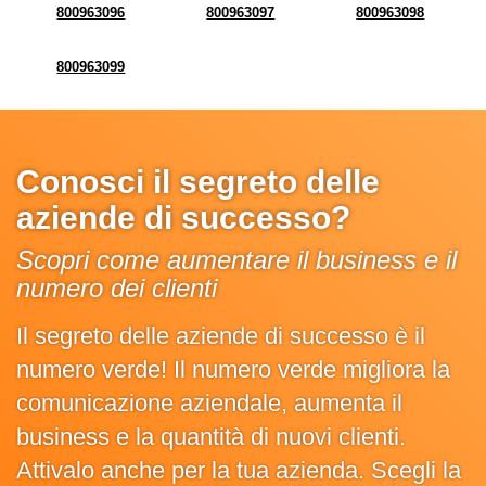
800963096
800963097
800963098
800963099
Conosci il segreto delle
aziende di successo?
Scopri come aumentare il business e il
numero dei clienti
Il segreto delle aziende di successo è il
numero verde! Il numero verde migliora la
comunicazione aziendale, aumenta il
business e la quantità di nuovi clienti.
Attivalo anche per la tua azienda. Scegli la