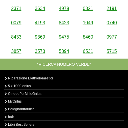
2371
3634
4979
0821
2191
0079
4193
8423
1049
0740
8433
9369
9475
8460
0977
3857
3573
5894
6531
5715
“RICERCA NUMERO VERDE”
Riparazione Elettrodomestici
5 x 1000 onlus
CinquePerMilleOnlus
MyOnlus
BolognaIdraulico
hair
Libri Best Sellers