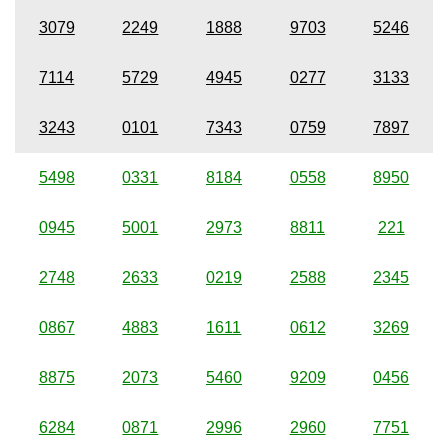
3079
2249
1888
9703
5246
7114
5729
4945
0277
3133
3243
0101
7343
0759
7897
5498
0331
8184
0558
8950
0945
5001
2973
8811
221
2748
2633
0219
2588
2345
0867
4883
1611
0612
3269
8875
2073
5460
9209
0456
6284
0871
2996
2960
7751