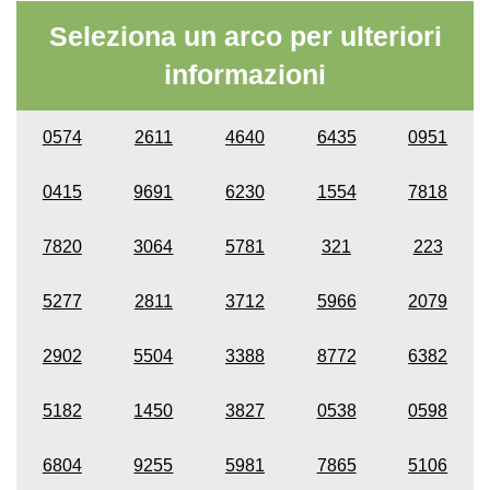
Seleziona un arco per ulteriori
informazioni
0574
2611
4640
6435
0951
0415
9691
6230
1554
7818
7820
3064
5781
321
223
5277
2811
3712
5966
2079
2902
5504
3388
8772
6382
5182
1450
3827
0538
0598
6804
9255
5981
7865
5106