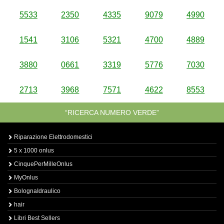
5533
2350
4335
9079
4990
1541
3106
5321
4700
4889
3880
0661
3319
5776
7030
2713
3968
7571
4622
8553
“RICERCA NUMERO VERDE”
Riparazione Elettrodomestici
5 x 1000 onlus
CinquePerMilleOnlus
MyOnlus
BolognaIdraulico
hair
Libri Best Sellers