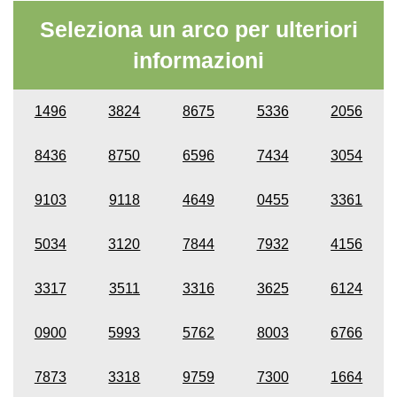
Seleziona un arco per ulteriori
informazioni
1496
3824
8675
5336
2056
8436
8750
6596
7434
3054
9103
9118
4649
0455
3361
5034
3120
7844
7932
4156
3317
3511
3316
3625
6124
0900
5993
5762
8003
6766
7873
3318
9759
7300
1664