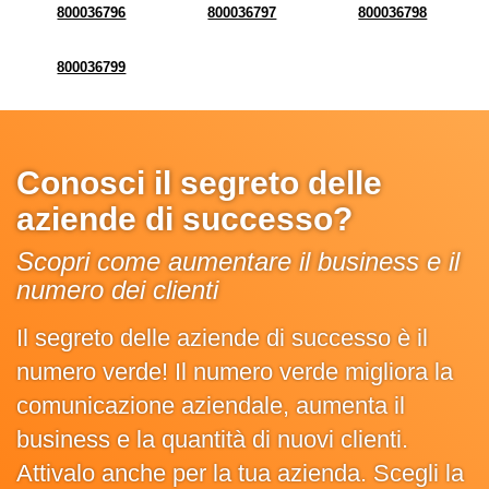
800036796
800036797
800036798
800036799
Conosci il segreto delle
aziende di successo?
Scopri come aumentare il business e il
numero dei clienti
Il segreto delle aziende di successo è il
numero verde! Il numero verde migliora la
comunicazione aziendale, aumenta il
business e la quantità di nuovi clienti.
Attivalo anche per la tua azienda. Scegli la