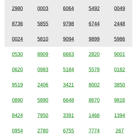
2980
0003
6064
5492
0049
8736
5855
9798
6744
2448
0024
5810
9094
9899
5986
0530
8909
6663
2820
9001
0620
0983
5184
5578
0182
9519
2406
3421
8002
3850
0890
5890
6648
8670
9816
8424
7950
3391
1466
1394
0954
2780
6755
7774
267