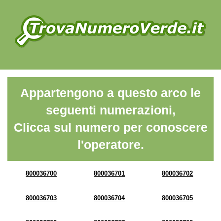
Appartengono a questo arco le
seguenti numerazioni,
Clicca sul numero per conoscere
l'operatore.
800036700
800036701
800036702
800036703
800036704
800036705