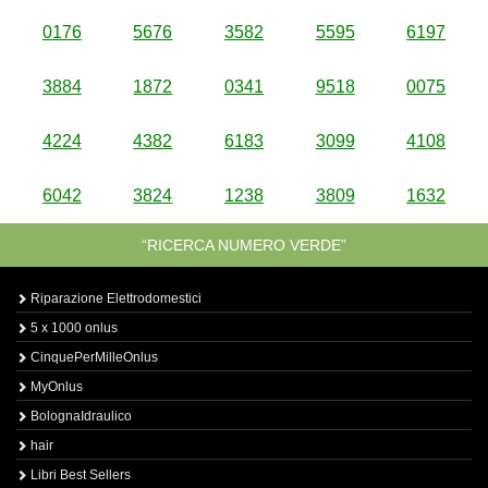
0176
5676
3582
5595
6197
3884
1872
0341
9518
0075
4224
4382
6183
3099
4108
6042
3824
1238
3809
1632
“RICERCA NUMERO VERDE”
Riparazione Elettrodomestici
5 x 1000 onlus
CinquePerMilleOnlus
MyOnlus
BolognaIdraulico
hair
Libri Best Sellers