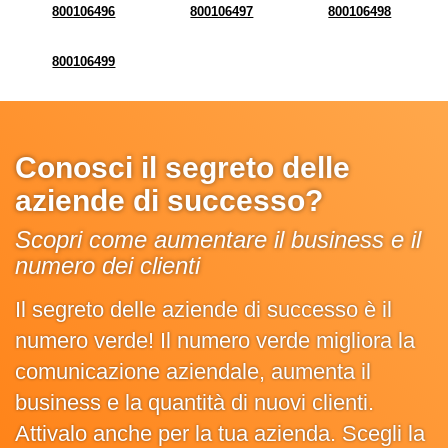
800106496
800106497
800106498
800106499
Conosci il segreto delle
aziende di successo?
Scopri come aumentare il business e il
numero dei clienti
Il segreto delle aziende di successo è il
numero verde! Il numero verde migliora la
comunicazione aziendale, aumenta il
business e la quantità di nuovi clienti.
Attivalo anche per la tua azienda. Scegli la