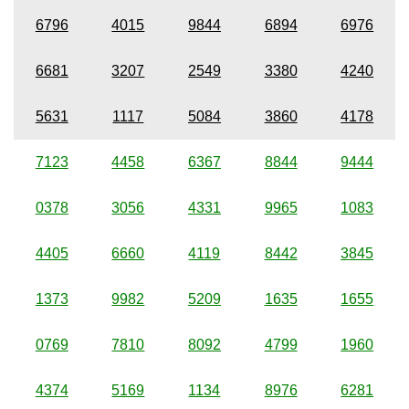
6796
4015
9844
6894
6976
6681
3207
2549
3380
4240
5631
1117
5084
3860
4178
7123
4458
6367
8844
9444
0378
3056
4331
9965
1083
4405
6660
4119
8442
3845
1373
9982
5209
1635
1655
0769
7810
8092
4799
1960
4374
5169
1134
8976
6281