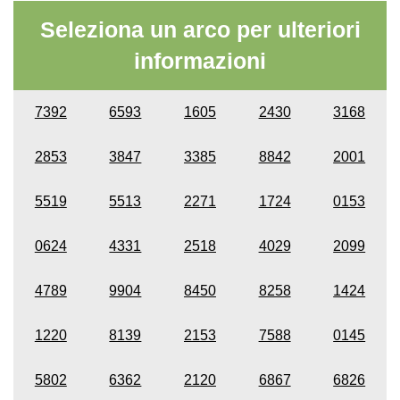
Seleziona un arco per ulteriori
informazioni
7392
6593
1605
2430
3168
2853
3847
3385
8842
2001
5519
5513
2271
1724
0153
0624
4331
2518
4029
2099
4789
9904
8450
8258
1424
1220
8139
2153
7588
0145
5802
6362
2120
6867
6826