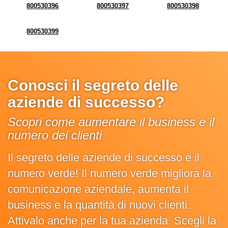
800530396
800530397
800530398
800530399
Conosci il segreto delle
aziende di successo?
Scopri come aumentare il business e il
numero dei clienti
Il segreto delle aziende di successo è il
numero verde! Il numero verde migliora la
comunicazione aziendale, aumenta il
business e la quantità di nuovi clienti.
Attivalo anche per la tua azienda. Scegli la