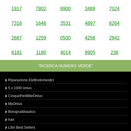
1917
7802
8900
3489
7024
7316
1646
3531
4897
8264
2687
1259
0500
4256
2942
8181
1180
4014
9905
236
“RICERCA NUMERO VERDE”
Riparazione Elettrodomestici
5 x 1000 onlus
CinquePerMilleOnlus
MyOnlus
BolognaIdraulico
hair
Libri Best Sellers