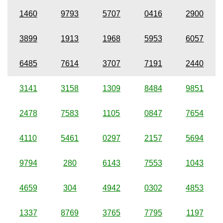
1460
9793
5707
0416
2900
3899
1913
1968
5953
6057
6485
7614
3707
7191
2440
3141
3158
1309
8484
9851
2478
7583
1105
0847
7654
4110
5461
0297
2157
5694
9794
280
6143
7553
1043
4659
304
4942
0302
4853
1337
8769
3765
7795
1197