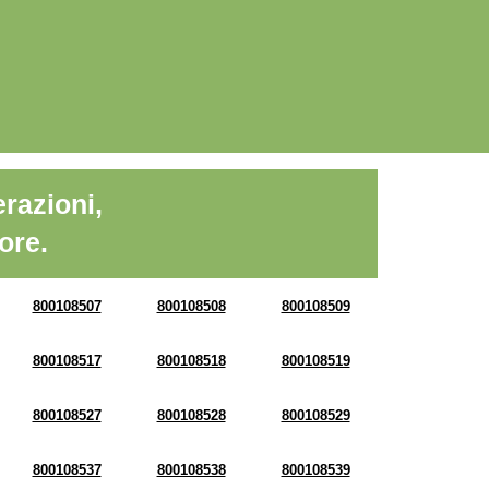
razioni,
ore.
800108507
800108508
800108509
800108517
800108518
800108519
800108527
800108528
800108529
800108537
800108538
800108539