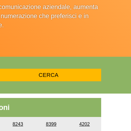
la comunicazione aziendale, aumenta
la numerazione che preferisci e in
e.
oni
8243
8399
4202