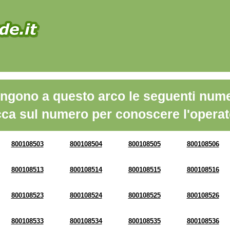
ngono a questo arco le seguenti nume
cca sul numero per conoscere l'operat
800108503
800108504
800108505
800108506
800108513
800108514
800108515
800108516
800108523
800108524
800108525
800108526
800108533
800108534
800108535
800108536