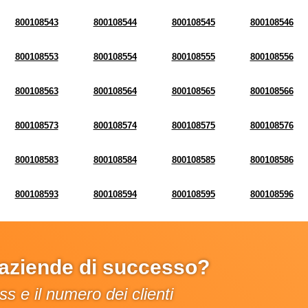
800108543
800108544
800108545
800108546
800108553
800108554
800108555
800108556
800108563
800108564
800108565
800108566
800108573
800108574
800108575
800108576
800108583
800108584
800108585
800108586
800108593
800108594
800108595
800108596
e aziende di successo?
s e il numero dei clienti