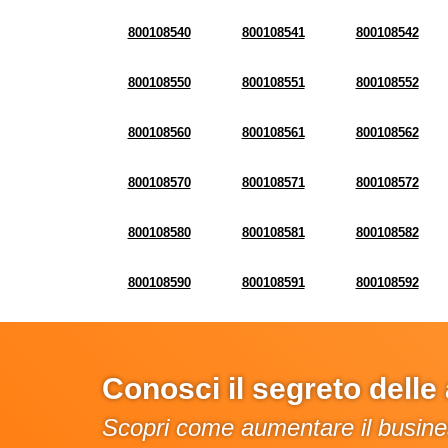
800108540
800108541
800108542
800108550
800108551
800108552
800108560
800108561
800108562
800108570
800108571
800108572
800108580
800108581
800108582
800108590
800108591
800108592
Conosci il segreto dell
Scopri come aumentare il busines