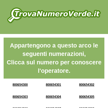
Appartengono a questo arco le
seguenti numerazioni,
Clicca sul numero per conoscere
l'operatore.
800654300
800654301
800654302
800654303
800654304
800654305