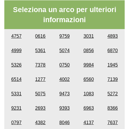
Seleziona un arco per ulteriori
informazioni
4757
0616
9759
3031
4893
4999
5361
5074
0856
6870
5326
7378
0750
9984
1945
6514
1277
4002
6560
7139
5331
5075
9473
1083
5272
9231
2693
9393
6963
8366
0797
4382
8046
4137
7637