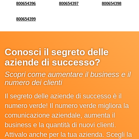
800654396
800654397
800654398
800654399
Conosci il segreto delle
aziende di successo?
Scopri come aumentare il business e il
numero dei clienti
Il segreto delle aziende di successo è il
numero verde! Il numero verde migliora la
comunicazione aziendale, aumenta il
business e la quantità di nuovi clienti.
Attivalo anche per la tua azienda. Scegli la