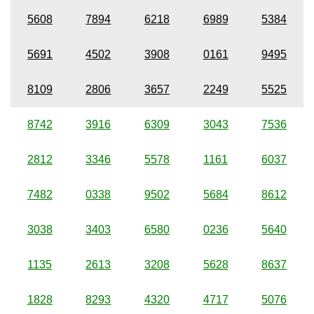
5608
7894
6218
6989
5384
5691
4502
3908
0161
9495
8109
2806
3657
2249
5525
8742
3916
6309
3043
7536
2812
3346
5578
1161
6037
7482
0338
9502
5684
8612
3038
3403
6580
0236
5640
1135
2613
3208
5628
8637
1828
8293
4320
4717
5076