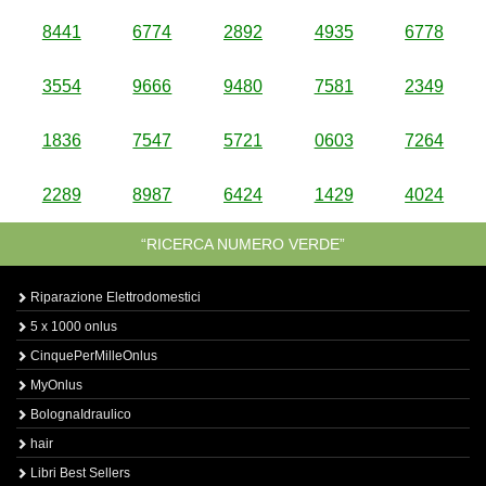
8441
6774
2892
4935
6778
3554
9666
9480
7581
2349
1836
7547
5721
0603
7264
2289
8987
6424
1429
4024
“RICERCA NUMERO VERDE”
Riparazione Elettrodomestici
5 x 1000 onlus
CinquePerMilleOnlus
MyOnlus
BolognaIdraulico
hair
Libri Best Sellers