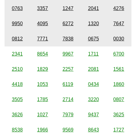
0763
3357
1247
2041
4276
9950
4095
6272
1320
7647
0812
7771
7838
0675
0030
2341
8654
9967
1711
6700
2510
1829
2257
2081
1561
4418
1053
6119
0434
1860
3505
1785
2714
3220
0807
3626
1027
7979
9437
3625
8538
1966
9569
8643
1727