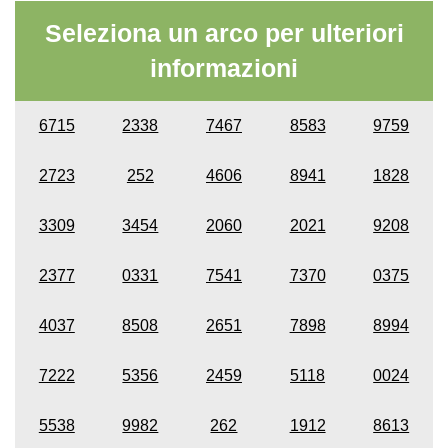
Seleziona un arco per ulteriori
informazioni
6715
2338
7467
8583
9759
2723
252
4606
8941
1828
3309
3454
2060
2021
9208
2377
0331
7541
7370
0375
4037
8508
2651
7898
8994
7222
5356
2459
5118
0024
5538
9982
262
1912
8613