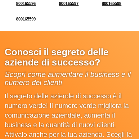
800165596
800165597
800165598
800165599
Conosci il segreto delle
aziende di successo?
Scopri come aumentare il business e il
numero dei clienti
Il segreto delle aziende di successo è il
numero verde! Il numero verde migliora la
comunicazione aziendale, aumenta il
business e la quantità di nuovi clienti.
Attivalo anche per la tua azienda. Scegli la