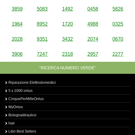
3859
5083
1492
0458
5826
1964
8952
1720
4988
0325
2028
9351
3432
2074
0670
3906
7247
2318
2957
2277
“RICERCA NUMERO VERDE”
Riparazione Elettrodomestici
5 x 1000 onlus
CinquePerMilleOnlus
MyOnlus
BolognaIdraulico
hair
Libri Best Sellers