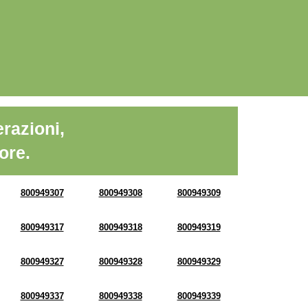
razioni,
ore.
800949307
800949308
800949309
800949317
800949318
800949319
800949327
800949328
800949329
800949337
800949338
800949339