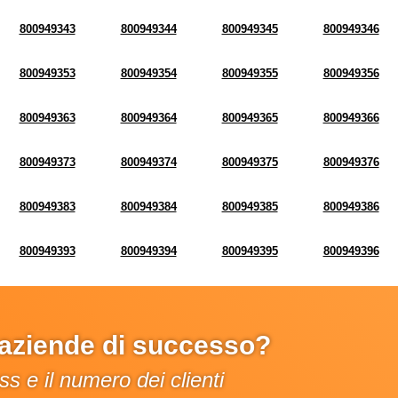
800949343
800949344
800949345
800949346
800949353
800949354
800949355
800949356
800949363
800949364
800949365
800949366
800949373
800949374
800949375
800949376
800949383
800949384
800949385
800949386
800949393
800949394
800949395
800949396
e aziende di successo?
s e il numero dei clienti