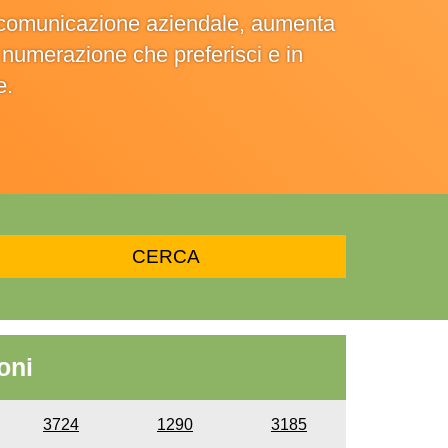
la comunicazione aziendale, aumenta
la numerazione che preferisci e in
e.
oni
3724
1290
3185