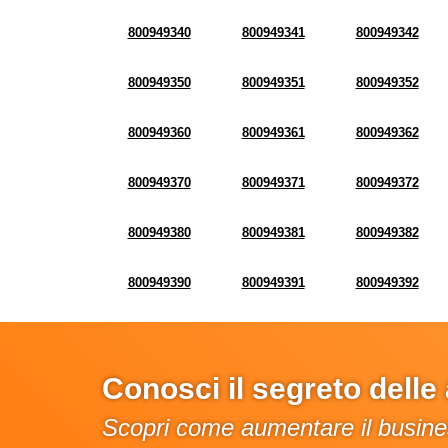
800949340
800949341
800949342
800949350
800949351
800949352
800949360
800949361
800949362
800949370
800949371
800949372
800949380
800949381
800949382
800949390
800949391
800949392
Conosci il segreto dell
Scopri come aumentare il busines