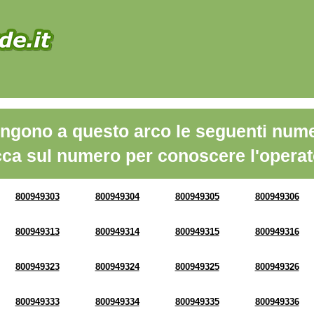
ngono a questo arco le seguenti nume
cca sul numero per conoscere l'operat
800949303
800949304
800949305
800949306
800949313
800949314
800949315
800949316
800949323
800949324
800949325
800949326
800949333
800949334
800949335
800949336