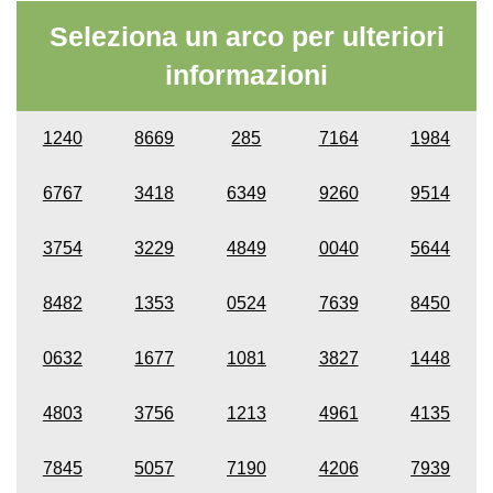
Seleziona un arco per ulteriori
informazioni
1240
8669
285
7164
1984
6767
3418
6349
9260
9514
3754
3229
4849
0040
5644
8482
1353
0524
7639
8450
0632
1677
1081
3827
1448
4803
3756
1213
4961
4135
7845
5057
7190
4206
7939