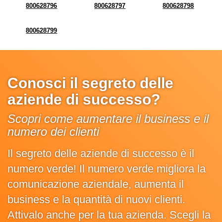
800628796
800628797
800628798
800628799
Conosci il segreto delle
aziende di successo?
Scopri come aumentare il business e il
numero dei clienti
Il segreto delle aziende di successo è il
numero verde! Il numero verde migliora la
comunicazione aziendale, aumenta il
business e la quantità di nuovi clienti.
Attivalo anche per la tua azienda. Scegli la