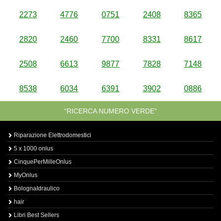
2273
4776
0751
2408
8365
2820
2460
7700
8331
8617
2508
6613
9877
7828
7148
8538
6034
6391
3902
0886
“RICERCA NUMERO VERDE”
Riparazione Elettrodomestici
5 x 1000 onlus
CinquePerMilleOnlus
MyOnlus
BolognaIdraulico
hair
Libri Best Sellers