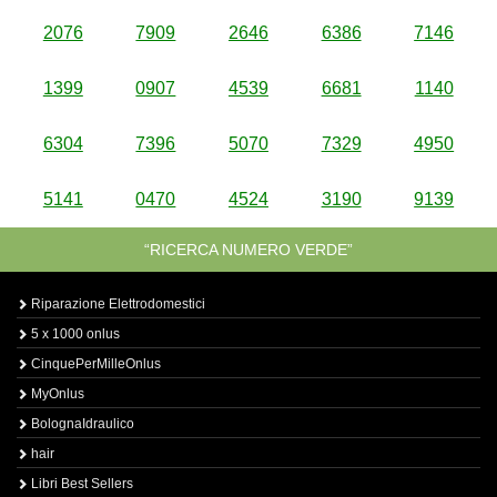
2076
7909
2646
6386
7146
1399
0907
4539
6681
1140
6304
7396
5070
7329
4950
5141
0470
4524
3190
9139
“RICERCA NUMERO VERDE”
Riparazione Elettrodomestici
5 x 1000 onlus
CinquePerMilleOnlus
MyOnlus
BolognaIdraulico
hair
Libri Best Sellers