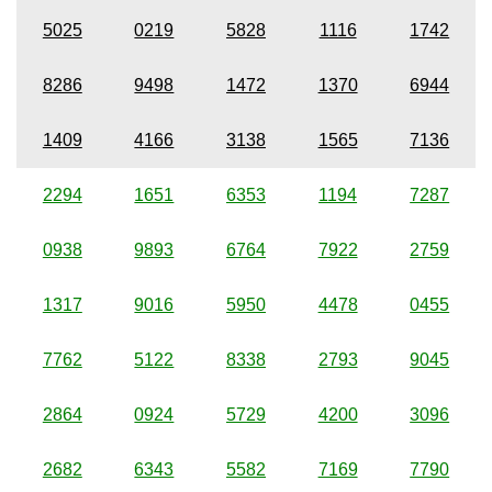
5025
0219
5828
1116
1742
8286
9498
1472
1370
6944
1409
4166
3138
1565
7136
2294
1651
6353
1194
7287
0938
9893
6764
7922
2759
1317
9016
5950
4478
0455
7762
5122
8338
2793
9045
2864
0924
5729
4200
3096
2682
6343
5582
7169
7790