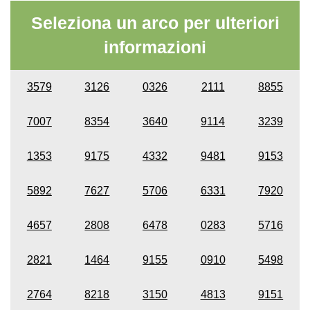
Seleziona un arco per ulteriori
informazioni
3579
3126
0326
2111
8855
7007
8354
3640
9114
3239
1353
9175
4332
9481
9153
5892
7627
5706
6331
7920
4657
2808
6478
0283
5716
2821
1464
9155
0910
5498
2764
8218
3150
4813
9151