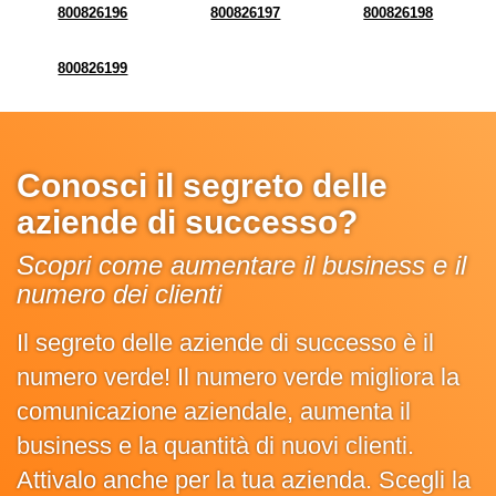
800826196
800826197
800826198
800826199
Conosci il segreto delle
aziende di successo?
Scopri come aumentare il business e il
numero dei clienti
Il segreto delle aziende di successo è il
numero verde! Il numero verde migliora la
comunicazione aziendale, aumenta il
business e la quantità di nuovi clienti.
Attivalo anche per la tua azienda. Scegli la