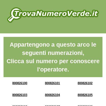
Appartengono a questo arco le
seguenti numerazioni,
Clicca sul numero per conoscere
l'operatore.
800826100
800826101
800826102
800826103
800826104
800826105